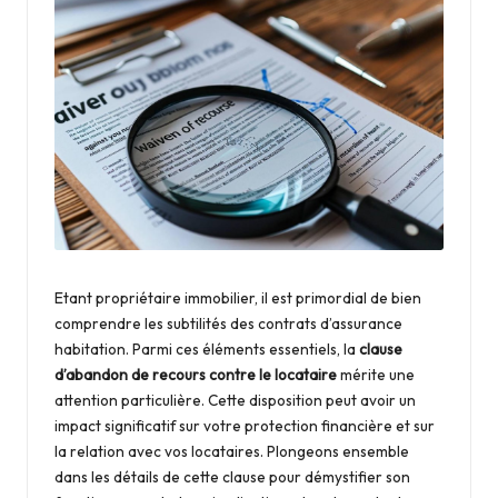
t
d
é
c
o
r
a
ti
Etant propriétaire immobilier, il est primordial de bien
o
comprendre les subtilités des contrats d’assurance
habitation. Parmi ces éléments essentiels, la
clause
n
d’abandon de recours contre le locataire
mérite une
d
attention particulière. Cette disposition peut avoir un
impact significatif sur votre protection financière et sur
e
la
relation avec vos locataires
. Plongeons ensemble
la
dans les détails de cette clause pour démystifier son