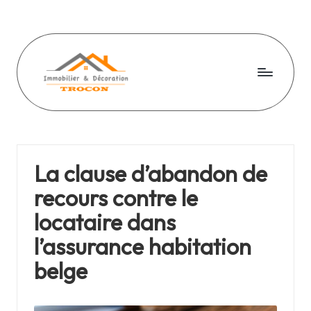
Skip
to
content
I
Tout
sur
m
limmo
m
La clause d’abandon de
o
recours contre le
bi
locataire dans
li
l’assurance habitation
e
belge
r
e