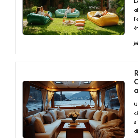
L
a
l
é
ju
R
C
a
U
c
s
d