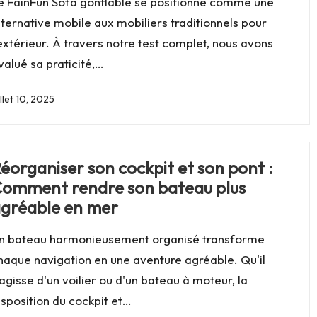
e FainFun Sofa gonflable se positionne comme une
lternative mobile aux mobiliers traditionnels pour
'extérieur. À travers notre test complet, nous avons
valué sa praticité,…
illet 10, 2025
éorganiser son cockpit et son pont :
omment rendre son bateau plus
gréable en mer
n bateau harmonieusement organisé transforme
haque navigation en une aventure agréable. Qu'il
'agisse d'un voilier ou d'un bateau à moteur, la
isposition du cockpit et…