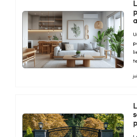
L
p
a
U
p
l
t
ju
L
s
p
L