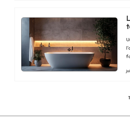
L
t
U
l
f
ju
Pagination
1
des
publications