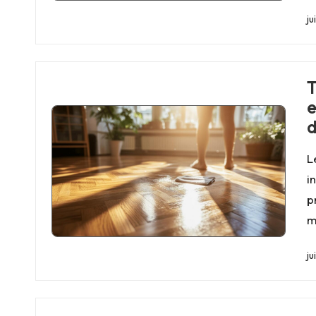
ju
T
e
d
L
i
p
m
ju