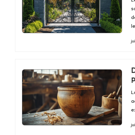
s
d
l
ju
D
p
L
a
e
ju