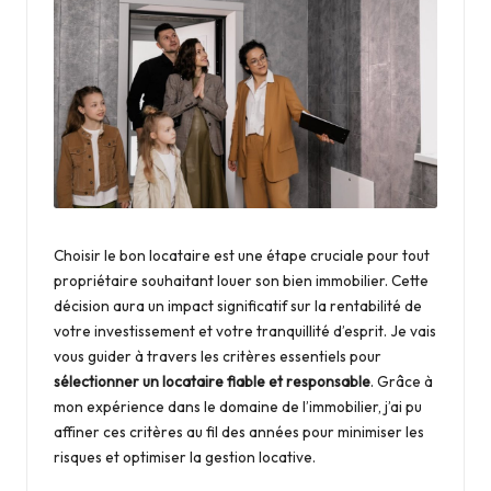
t
d
é
c
o
r
a
Choisir le bon locataire est une étape cruciale pour tout
ti
propriétaire souhaitant louer son bien immobilier. Cette
décision aura un impact significatif sur la rentabilité de
o
votre investissement et votre tranquillité d’esprit. Je vais
n
vous guider à travers les critères essentiels pour
sélectionner un locataire fiable et responsable
. Grâce à
d
mon expérience dans le domaine de l’immobilier, j’ai pu
e
affiner ces critères au fil des années pour minimiser les
risques et optimiser la gestion locative.
la