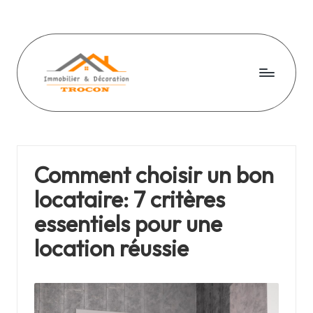
Skip
to
content
I
Tout
sur
m
limmo
m
Comment choisir un bon
o
locataire: 7 critères
bi
essentiels pour une
li
location réussie
e
r
e