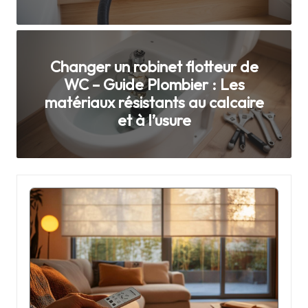
t
d
é
Changer un robinet flotteur de
c
WC – Guide Plombier : Les
matériaux résistants au calcaire
o
et à l’usure
r
a
ti
o
n
d
e
la